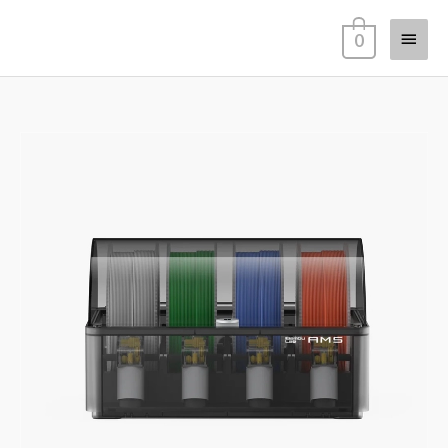
跳
主
至
0
主
要
要
選
內
單
容