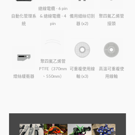
總線電纜 - 6 pin
自動化管理系
& 總線電纜 - 4
備用細絲切割
聚四氟乙烯管
統
pin
器 (x2)
接頭
聚四氟乙烯管
PTFE（370mm
可重複使用線
高溫可重複使
燈絲緩衝器
、550mm）
軸 (x3)
用線軸