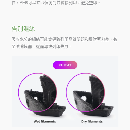
住，AMS可以立即偵測到並暫停列印，避免空印。
告別濕絲
吸收水分的細絲可能會導致列印品質問題和層附著力差，甚
至噴嘴堵塞，從而導致列印失敗。