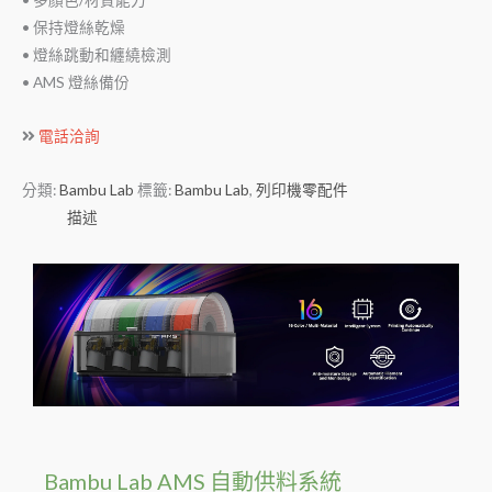
• 保持燈絲乾燥
• 燈絲跳動和纏繞檢測
• AMS 燈絲備份
電話洽詢
分類:
Bambu Lab
標籤:
Bambu Lab
,
列印機零配件
描述
Bambu Lab AMS 自動供料系統