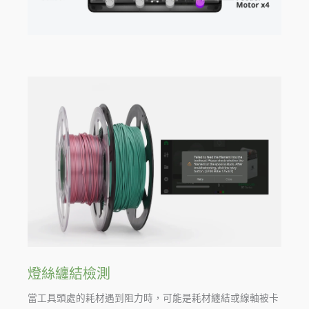
燈絲纏結檢測
當工具頭處的耗材遇到阻力時，可能是耗材纏結或線軸被卡