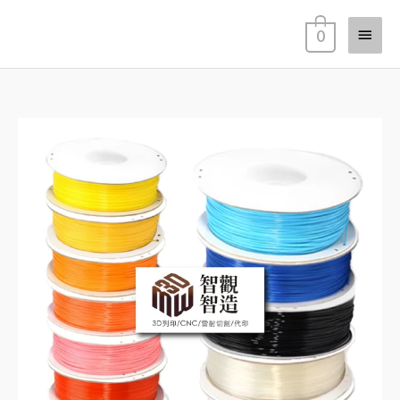
跳
主
至
0
主
要
要
選
內
單
容